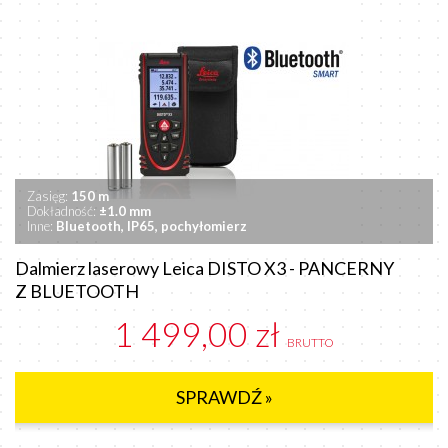
Zasięg:
15
0 m
Dokładność:
±1.0 mm
Inne:
Bluetooth, IP65, pochyłomierz
Dalmierz laserowy Leica DISTO X3 - PANCERNY
Z BLUETOOTH
1 499,00 zł
BRUTTO
SPRAWDŹ »