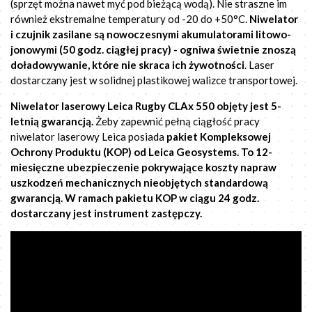
(sprzęt można nawet myć pod bieżącą wodą). Nie straszne im
również ekstremalne temperatury od -20 do +50°C.
Niwelator
i czujnik zasilane są nowoczesnymi akumulatorami litowo-
jonowymi (50 godz. ciągłej pracy) - ogniwa świetnie znoszą
doładowywanie, które nie skraca ich żywotności
. Laser
dostarczany jest w solidnej plastikowej walizce transportowej.
Niwelator laserowy Leica Rugby CLAx 550 objęty jest 5-
letnią gwarancją.
Żeby zapewnić pełną ciągłość pracy
niwelator laserowy Leica posiada
pakiet Kompleksowej
Ochrony Produktu (KOP) od Leica Geosystems. To 12-
miesięczne ubezpieczenie pokrywające koszty napraw
uszkodzeń mechanicznych nieobjętych standardową
gwarancją. W ramach pakietu KOP w ciągu 24 godz.
dostarczany jest instrument zastępczy.