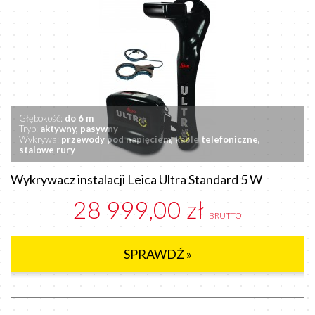
Głębokość:
do 6 m
Tryb:
aktywny, pasywny
Wykrywa:
przewody pod napięciem, kable telefoniczne,
stalowe rury
Wykrywacz instalacji Leica Ultra Standard 5 W
28 999,00 zł
BRUTTO
SPRAWDŹ »