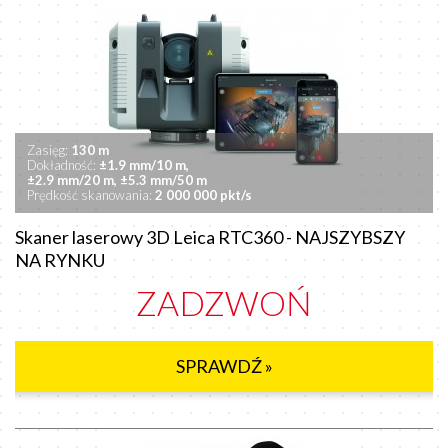
Zasięg:
130 m
Dokładność:
±1.9 mm/10 m,
±2.9 mm/20 m,
±5.3 mm/50 m
Prędkość skanowania:
2 000 000 pkt/s
Skaner laserowy 3D Leica RTC360 - NAJSZYBSZY
NA RYNKU
ZADZWOŃ
SPRAWDŹ »