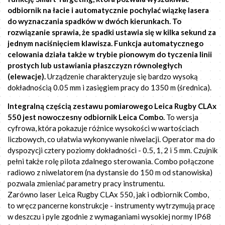
odbiornik na łacie i automatycznie pochylać wiązkę lasera
do wyznaczania spadków w dwóch kierunkach. To
rozwiązanie sprawia, że spadki ustawia się w kilka sekund za
jednym naciśnięciem klawisza. Funkcja automatycznego
celowania działa także w trybie pionowym do tyczenia linii
prostych lub ustawiania płaszczyzn równoległych
(elewacje).
Urządzenie charakteryzuje się bardzo wysoką
dokładnością 0.05 mm i zasięgiem pracy do 1350 m (średnica).
Integralną częścią zestawu pomiarowego Leica Rugby CLAx
550 jest nowoczesny odbiornik Leica Combo.
To wersja
cyfrowa, która pokazuje różnice wysokości w wartościach
liczbowych, co ułatwia wykonywanie niwelacji. Operator ma do
dyspozycji cztery poziomy dokładności - 0.5, 1, 2 i 5 mm. Czujnik
pełni także rolę pilota zdalnego sterowania. Combo połączone
radiowo z niwelatorem (na dystansie do 150 m od stanowiska)
pozwala zmieniać parametry pracy instrumentu.
Zarówno laser Leica Rugby CLAx 550, jak i odbiornik Combo,
to wręcz pancerne konstrukcje - instrumenty wytrzymują pracę
w deszczu i pyle zgodnie z wymaganiami wysokiej normy IP68