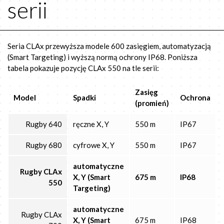
serii
Seria CLAx przewyższa modele 600 zasięgiem, automatyzacją
(Smart Targeting) i wyższą normą ochrony IP68. Poniższa
tabela pokazuje pozycję CLAx 550 na tle serii:
Zasięg
Model
Spadki
Ochrona
(promień)
Rugby 640
ręczne X, Y
550 m
IP67
Rugby 680
cyfrowe X, Y
550 m
IP67
automatyczne
Rugby CLAx
X, Y (Smart
675 m
IP68
550
Targeting)
automatyczne
Rugby CLAx
X, Y (Smart
675 m
IP68