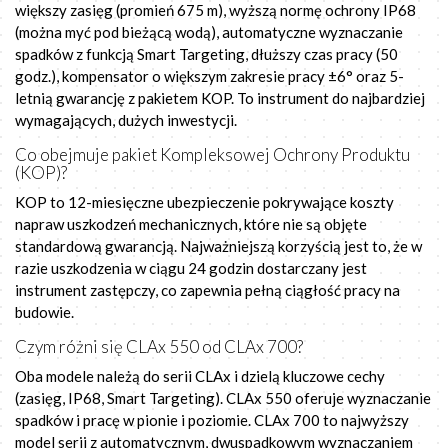
większy zasięg (promień 675 m), wyższą normę ochrony IP68
(można myć pod bieżącą wodą), automatyczne wyznaczanie
spadków z funkcją Smart Targeting, dłuższy czas pracy (50
godz.), kompensator o większym zakresie pracy ±6° oraz 5-
letnią gwarancję z pakietem KOP. To instrument do najbardziej
wymagających, dużych inwestycji.
Co obejmuje pakiet Kompleksowej Ochrony Produktu
(KOP)?
KOP to 12-miesięczne ubezpieczenie pokrywające koszty
napraw uszkodzeń mechanicznych, które nie są objęte
standardową gwarancją. Najważniejszą korzyścią jest to, że w
razie uszkodzenia w ciągu 24 godzin dostarczany jest
instrument zastępczy, co zapewnia pełną ciągłość pracy na
budowie.
Czym różni się CLAx 550 od CLAx 700?
Oba modele należą do serii CLAx i dzielą kluczowe cechy
(zasięg, IP68, Smart Targeting). CLAx 550 oferuje wyznaczanie
spadków i pracę w pionie i poziomie. CLAx 700 to najwyższy
model serii z automatycznym, dwuspadkowym wyznaczaniem