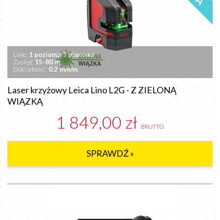
Linie:
1 pozioma/1 pionowa
Zasięg:
15-80 m
Dokładność:
0.2 mm/m
Laser krzyżowy Leica Lino L2G - Z ZIELONĄ
WIĄZKĄ
1 849,00 zł
BRUTTO
SPRAWDŹ »