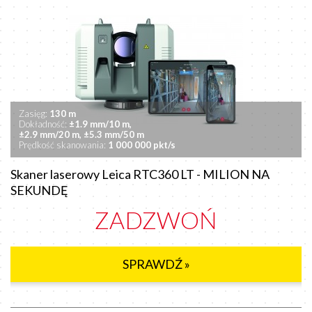
Zasięg:
130 m
Dokładność:
±1.9 mm/10 m,
±2.9 mm/20 m,
±5.3 mm/50 m
Prędkość skanowania:
1 000 000 pkt/s
Skaner laserowy Leica RTC360 LT - MILION NA
SEKUNDĘ
ZADZWOŃ
SPRAWDŹ »