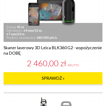
Zasięg:
45 m
Dokładność:
±4 mm/10 m,
±7 mm/20 m
Prędkość skanowania:
680 000 pkt/s
Skaner laserowy 3D Leica BLK360 G2 - wypożyczenie
na DOBĘ
2 460,00 zł
BRUTTO
SPRAWDŹ »