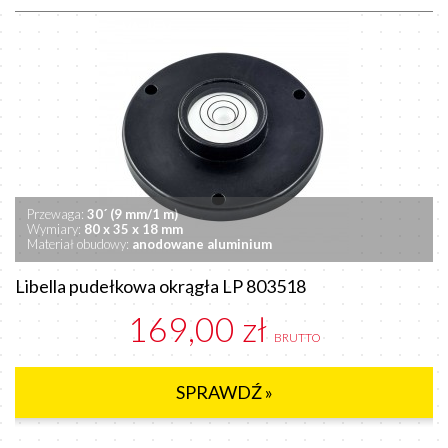
Przewaga:
30´ (9 mm/1 m)
Wymiary:
80 x 35 x 18 mm
Materiał obudowy:
anodowane
aluminium
Libella pudełkowa okrągła LP 803518
169,00 zł
BRUTTO
SPRAWDŹ »