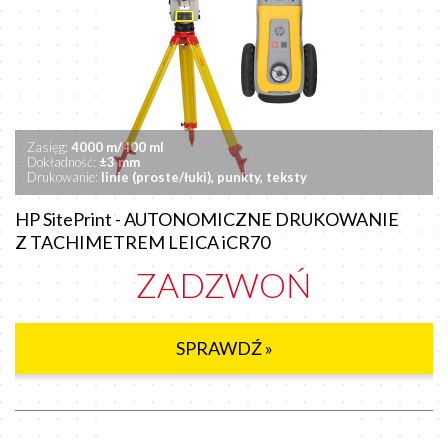
Zasięg:
4000 m/400 ml
Dokładność:
±3 mm
Drukowanie:
linie (proste/łuki), punkty, teksty
HP SitePrint - AUTONOMICZNE DRUKOWANIE
Z TACHIMETREM LEICA iCR70
ZADZWOŃ
SPRAWDŹ »