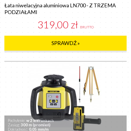
Łata niwelacyjna aluminiowa LN700 - Z TRZEMA
PODZIAŁAMI
319,00 zł
BRUTTO
SPRAWDŹ »
Pochylenie:
w 2 kierunkach
Zasięg:
300 m (promień)
Dokładność:
0.05 mm/m