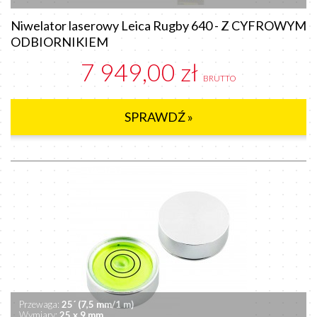
Niwelator laserowy Leica Rugby 640 - Z CYFROWYM
ODBIORNIKIEM
7 949,00 zł
BRUTTO
SPRAWDŹ »
Przewaga:
25´ (7,5 mm/1 m)
Wymiary:
25 x 9 mm