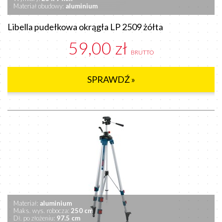
Materiał obudowy:
aluminium
Libella pudełkowa okrągła LP 2509 żółta
59,00 zł
BRUTTO
SPRAWDŹ »
Materiał:
aluminium
Maks. wys. robocza:
250 cm
Dł. po złożeniu:
97.5 cm