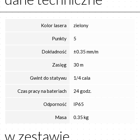
Kolor lasera
zielony
Punkty
5
Dokładność
±0.35 mm/m
Zasięg
30 m
Gwint do statywu
1/4 cala
Czas pracy na bateriach
24 godz.
Odporność
IP65
Masa
0.35 kg
w zestawie