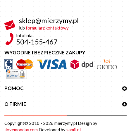
sklep@mierzymy.pl
lub
formularz kontaktowy
Infolinia
504-155-467
WYGODNE I BEZPIECZNE ZAKUPY
POMOC
O FIRMIE
Copyright© 2010 - 2026
mierzymy.pl
Design by
ilovemonday.com
Developed by
samil.pl