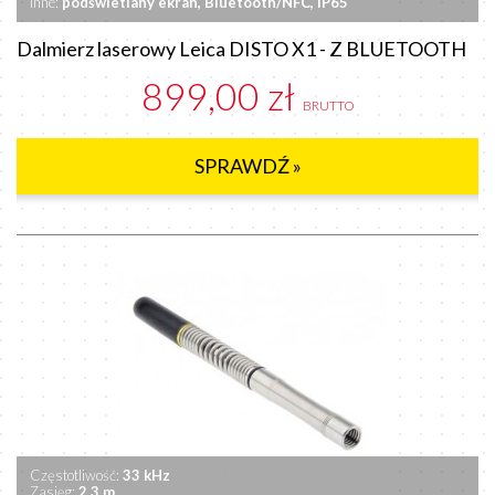
Inne:
podświetlany ekran, Bluetooth/NFC, IP65
Dalmierz laserowy Leica DISTO X1 - Z BLUETOOTH
899,00 zł
BRUTTO
SPRAWDŹ »
Częstotliwość:
33 kHz
Zasięg:
2.3 m