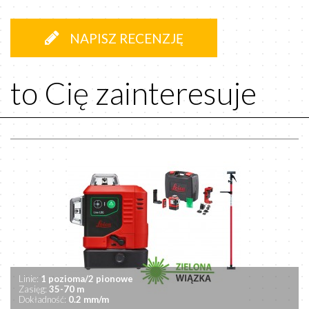
NAPISZ RECENZJĘ
to Cię zainteresuje
Linie:
1 pozioma/2 pionowe
Zasięg:
35-70 m
Dokładność:
0.2 mm/m