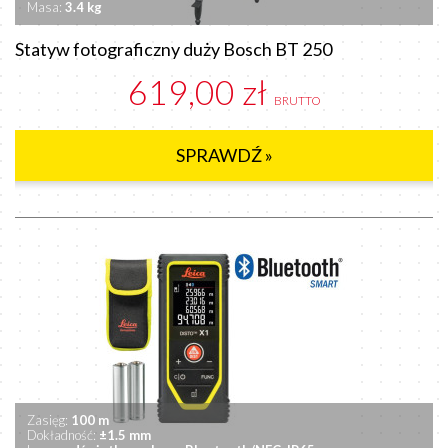
Masa:
3.4 kg
Statyw fotograficzny duży Bosch BT 250
619,00 zł
BRUTTO
SPRAWDŹ »
Zasięg:
100 m
Dokładność:
±1.5 mm