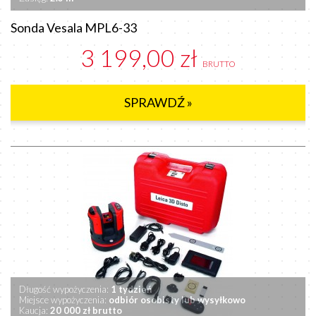
Sonda Vesala MPL6-33
3 199,00 zł
BRUTTO
SPRAWDŹ »
Długość wypożyczenia:
1 tydzień
Miejsce wypożyczenia:
odbiór osobisty lub wysyłkowo
Kaucja:
20 000 zł brutto