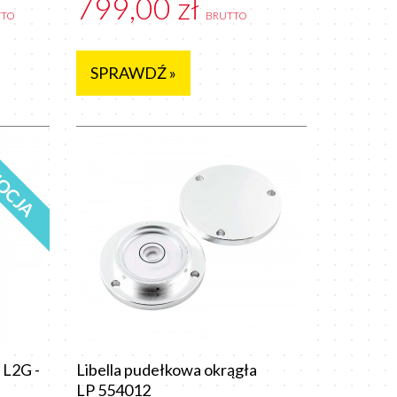
799,00 zł
TTO
BRUTTO
SPRAWDŹ »
OCJA
 L2G -
Libella pudełkowa okrągła
LP 554012