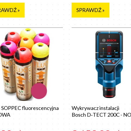
RAWDŹ »
SPRAWDŹ »
 SOPPEC fluorescencyjna
Wykrywacz instalacji
OWA
Bosch D‑TECT 200C - 