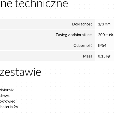
ne techniczne
Dokładność
1/3 mm
Zasięg z odbiornikiem
200 m (śr
Odporność
IP54
Masa
0.15 kg
zestawie
dbiornik
chwyt
okrowiec
 bateria 9V