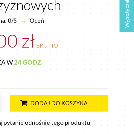
Wypożyczalnia
czyznowych
→
a: 0/5
Oceń
00 zł
BRUTTO
KA W
24 GODZ.
DODAJ DO KOSZYKA
j pytanie odnośnie tego produktu