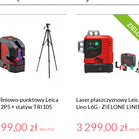
ZIE
 liniowo-punktowy Leica
Laser płaszczyznowy Leic
L2P5 + statyw TRI105
Lino L6G - ZIELONE LINI
299,00 zł
3 299,00 zł
BRUTTO
BRU