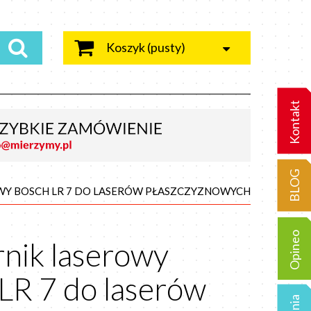
Koszyk
(pusty)
Kontakt
BLOG
WY BOSCH LR 7 DO LASERÓW PŁASZCZYZNOWYCH
Opineo
nik laserowy
LR 7 do laserów