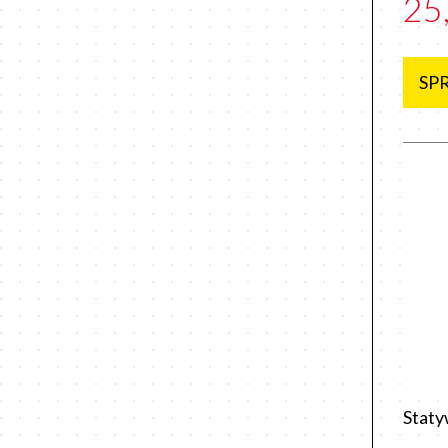
25
SP
Staty