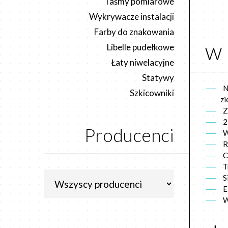
Taśmy pomiarowe
Wykrywacze instalacji
Farby do znakowania
w 
Libelle pudełkowe
Łaty niwelacyjne
Statywy
N
Szkicowniki
zi
Z
2
Producenci
W
R
C
T
S
E
W