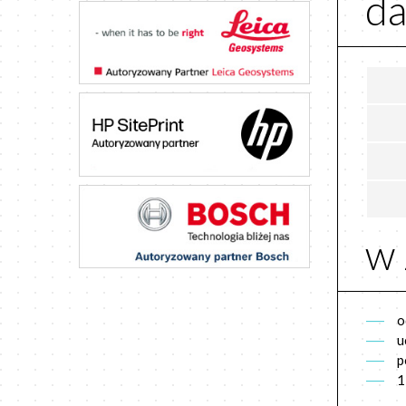
da
w 
o
u
p
1