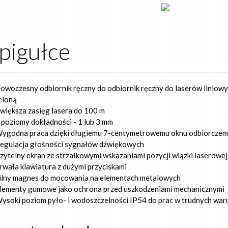
pigułce
owoczesny odbiornik ręczny do odbiornik ręczny do laserów liniowy
eloną
większa zasięg lasera do 100 m
 poziomy dokładności - 1 lub 3 mm
ygodna praca dzięki długiemu 7-centymetrowemu oknu odbiorcze
egulacja głośności sygnałów dźwiękowych
zytelny ekran ze strzałkowymi wskazaniami pozycji wiązki laserowej
rwała klawiatura z dużymi przyciskami
ilny magnes do mocowania na elementach metalowych
lementy gumowe jako ochrona przed uszkodzeniami mechanicznymi
ysoki poziom pyło- i wodoszczelności IP54 do prac w trudnych wa