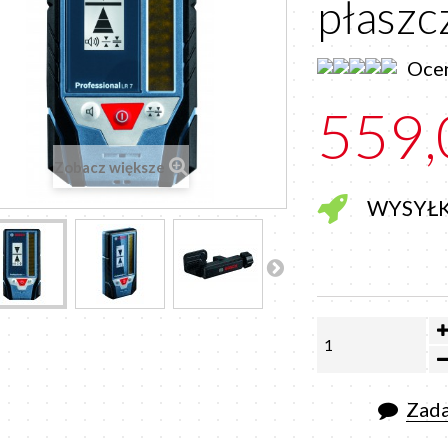
płasz
Ocen
559,
Zobacz większe
WYSYŁ
Zada