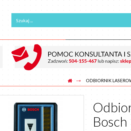
→
ODBIORNIK LASERO
Odbior
Bosch 