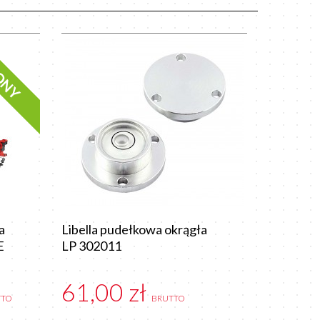
LONY
a
Libella pudełkowa okrągła
E
LP 302011
61,00 zł
TTO
BRUTTO