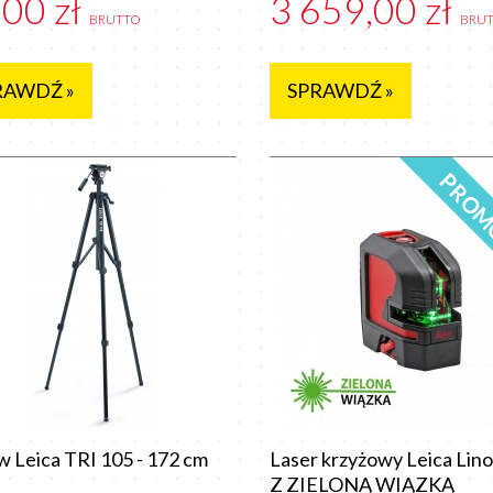
,00 zł
3 659,00 zł
BRUTTO
BRU
RAWDŹ »
SPRAWDŹ »
PROM
w Leica TRI 105 - 172 cm
Laser krzyżowy Leica Lino
Z ZIELONĄ WIĄZKĄ