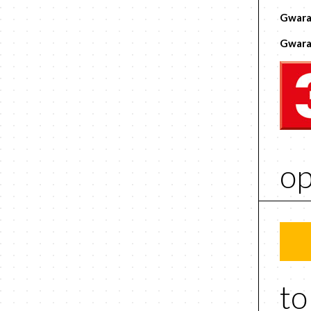
Gwara
Gwara
op
to