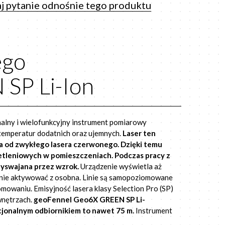
j pytanie odnośnie tego produktu
ego
SP Li-Ion
nalny i wielofunkcyjny instrument pomiarowy
 temperatur dodatnich oraz ujemnych.
Laser ten
na od zwykłego lasera czerwonego. Dzięki temu
tleniowych w pomieszczeniach. Podczas pracy z
rzyswajana przez wzrok.
Urządzenie wyświetla aż
leżnie aktywować z osobna. Linie są samopoziomowane
owaniu. Emisyjność lasera klasy Selection Pro (SP)
wnętrzach.
geoFennel Geo6X GREEN SP Li-
cjonalnym odbiornikiem to nawet 75 m.
Instrument