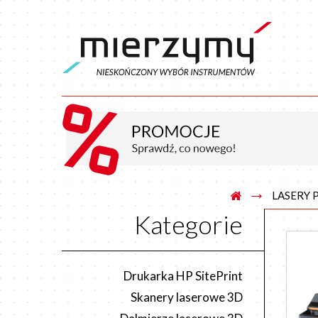
→
LASERY
Kategorie
Drukarka HP SitePrint
Skanery laserowe 3D