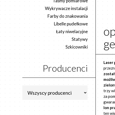
Taśmy pomiarowe
Wykrywacze instalacji
Farby do znakowania
Libelle pudełkowe
op
Łaty niwelacyjne
Statywy
ge
Szkicowniki
Laser
Producenci
przezn
został
możli
zielon
trzy w
za pom
gwaran
Ion
pra
ten wi