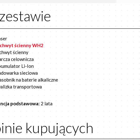
zestawie
aser
chwyt ścienny WH2
chwyt ścienny
arcza celownicza
kumulator Li-Ion
adowarka sieciowa
asobnik na baterie alkaliczne
alizka transportowa
ncja podstawowa:
2 lata
inie kupujących