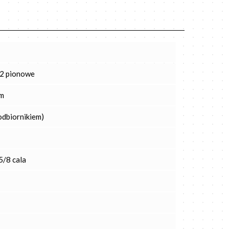
 2 pionowe
/m
odbiornikiem)
 5/8 cala