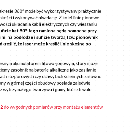
zakresie 360° może być wykorzystywany praktycznie
ości i wykonywać niwelację. Z kolei linie pionowe
wości układania kabli elektrycznych czy wieszaniu
suficie kąt 90°. Jego ramiona będą pomocne przy
linii na podłodze i suficie tworzą tzw. pionownik
reślić, że laser może kreślić linie skośne po
zesnym akumulatorem litowo-jonowym, który może
y zasobnik na baterie alkaliczne jako zasilanie
kach rozporowych czy uchwytach ściennych zarówno
zony w górnej części obudowy posiada zaledwie
 z wytrzymałego tworzywa i gumy, które trwale
H2
do wygodnych pomiarów przy montażu elementów