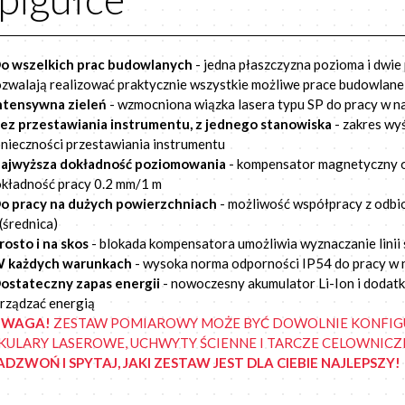
o wszelkich prac budowlanych
- jedna płaszczyzna pozioma i dwie 
zwalają realizować praktycznie wszystkie możliwe prace budowlane 
ntensywna zieleń
- wzmocniona wiązka lasera typu SP do pracy w n
ez przestawiania instrumentu, z jednego stanowiska
- zakres wy
nieczności przestawiania instrumentu
ajwyższa dokładność poziomowania
- kompensator magnetyczny 
kładność pracy 0.2 mm/1 m
o pracy na dużych powierzchniach
- możliwość współpracy z odbio
(średnica)
rosto i na skos
- blokada kompensatora umożliwia wyznaczanie linii
 każdych warunkach
- wysoka norma odporności IP54 do pracy w 
ostateczny zapas energii
- nowoczesny akumulator Li-Ion i dodat
rządzać energią
UWAGA!
ZESTAW POMIAROWY MOŻE BYĆ DOWOLNIE KONFIG
KULARY LASEROWE, UCHWYTY ŚCIENNE I TARCZE CELOWNICZ
ADZWOŃ I SPYTAJ, JAKI ZESTAW JEST DLA CIEBIE NAJLEPSZY!