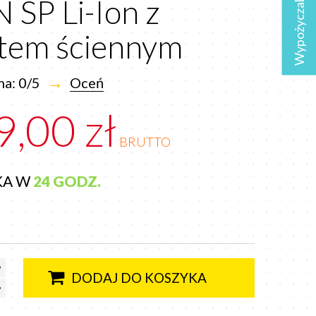
Wypożyczalnia
SP Li-Ion z
tem ściennym
→
a: 0/5
Oceń
9,00 zł
BRUTTO
KA W
24 GODZ.
DODAJ DO KOSZYKA