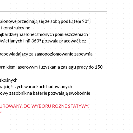
pionowe przecinają się ze sobą pod kątem 90° i
i konstrukcyjne
ajbardziej nasłonecznionych pomieszczeniach
świetlanych linii 360° pozwala pracować bez
odpowiadający za samopoziomowanie zapewnia
rnikiem laserowym i uzyskania zasięgu pracy do 150
 skośnych
najcięższych warunkach budowlanych
kowy zasobnik na baterie pozwalają swobodnie
UROWANY. DO WYBORU RÓŻNE STATYWY,
E.