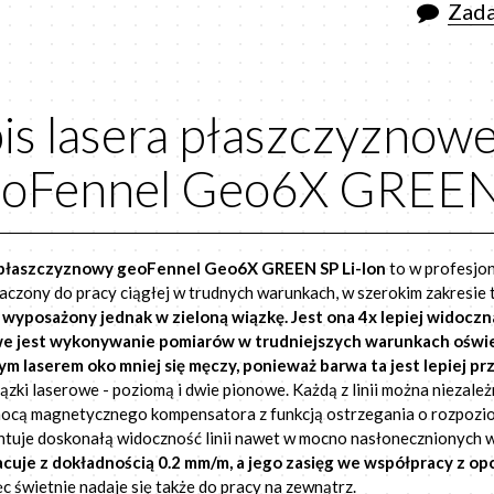
Zada
is lasera płaszczyznow
oFennel Geo6X GREEN 
 płaszczyznowy geoFennel Geo6X GREEN SP Li-Ion
to w profesjo
aczony do pracy ciągłej w trudnych warunkach, w szerokim zakresie
 wyposażony jednak w zieloną wiązkę.
Jest ona 4x lepiej widocz
we jest wykonywanie pomiarów w trudniejszych warunkach oświe
ym laserem oko mniej się męczy, ponieważ barwa ta jest lepiej p
iązki laserowe - poziomą i dwie pionowe. Każdą z linii można nieza
ocą magnetycznego kompensatora z funkcją ostrzegania o rozpoziom
tuje doskonałą widoczność linii nawet w mocno nasłonecznionych 
cuje z dokładnością 0.2 mm/m, a jego zasięg we współpracy z op
ęc świetnie nadaje się także do pracy na zewnątrz.