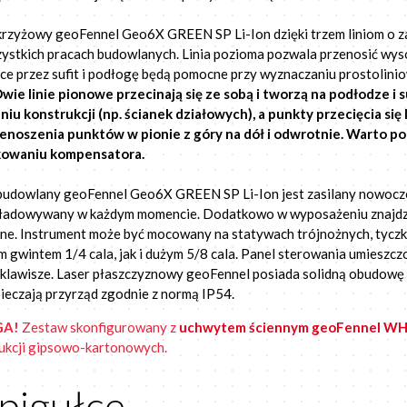
krzyżowy geoFennel Geo6X GREEN SP Li-Ion dzięki trzem liniom o 
ystkich pracach budowlanych. Linia pozioma pozwala przenosić wysok
ce przez sufit i podłogę będą pomocne przy wyznaczaniu prostolinio
wie linie pionowe przecinają się ze sobą i tworzą na podłodze i 
niu konstrukcji (np. ścianek działowych), a punkty przecięcia się 
enoszenia punktów w pionie z góry na dół i odwrotnie. Warto podk
kowaniu kompensatora.
budowlany geoFennel Geo6X GREEN SP Li-Ion jest zasilany nowoc
ładowywany w każdym momencie. Dodatkowo w wyposażeniu znajdziem
ne. Instrument może być mocowany na statywach trójnożnych, tycz
m gwintem 1/4 cala, jak i dużym 5/8 cala. Panel sterowania umieszc
 klawisze. Laser płaszczyznowy geoFennel posiada solidną obudowę
ieczają przyrząd zgodnie z normą IP54.
GA!
Zestaw skonfigurowany z
uchwytem ściennym geoFennel W
ukcji gipsowo-kartonowych.
pigułce