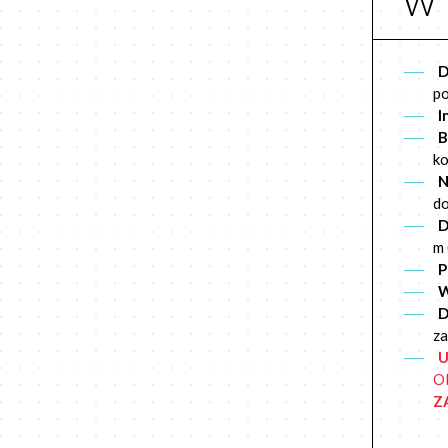
D
po
I
B
ko
N
do
D
m 
P
W
D
za
O
Z