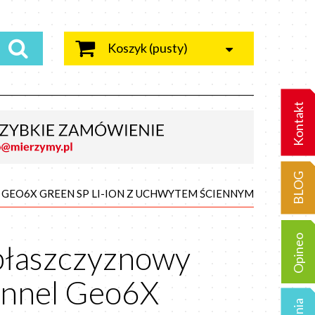
Koszyk
(pusty)
Kontakt
BLOG
GEO6X GREEN SP LI-ION Z UCHWYTEM ŚCIENNYM
Opineo
płaszczyznowy
ennel Geo6X