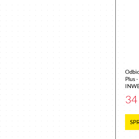
Odbio
Plus 
INW
34
SP