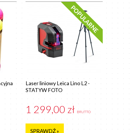
POPULARNE
cyjna
Laser liniowy Leica Lino L2 -
STATYW FOTO
1 299,00 zł
BRUTTO
SPRAWDŹ »