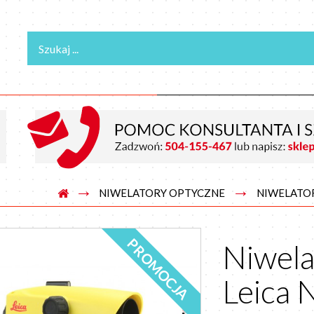
→
→
NIWELATORY OPTYCZNE
NIWELATOR
PROMOCJA
Niwela
Leica 