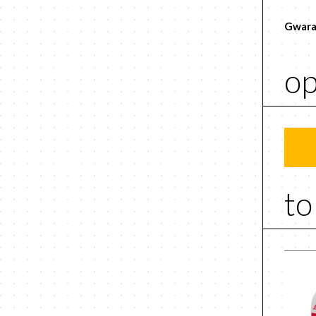
Gwara
op
to