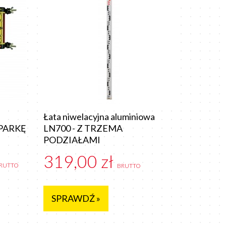
Łata niwelacyjna aluminiowa
PARKĘ
LN700 - Z TRZEMA
PODZIAŁAMI
319,00 zł
RUTTO
BRUTTO
SPRAWDŹ »