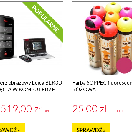
POPULARNE
erz obrazowy Leica BLK3D
Farba SOPPEC fluorescen
JĘCIA W KOMPUTERZE
RÓŻOWA
 519,00 zł
25,00 zł
BRUTTO
BRUTTO
RAWDŹ »
SPRAWDŹ »