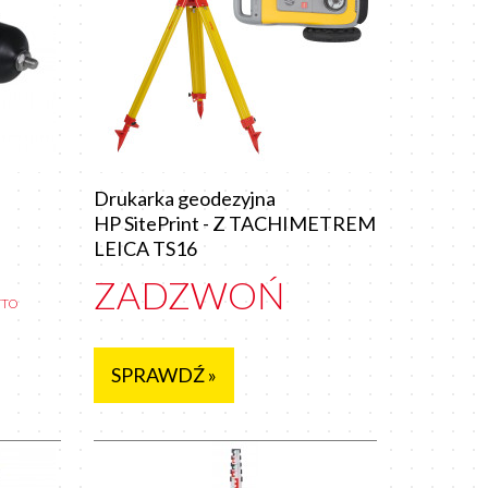
Drukarka geodezyjna
HP SitePrint - Z TACHIMETREM
LEICA TS16
ZADZWOŃ
TTO
SPRAWDŹ »