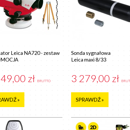
ator Leica NA720 - zestaw
Sonda sygnałowa
OMOCJA
Leica maxi 8/33
649,00 zł
3 279,00 zł
BRUTTO
BRU
RAWDŹ »
SPRAWDŹ »