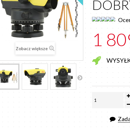
DOBR
Ocen
1 80
Zobacz większe
WYSYŁ
Zada