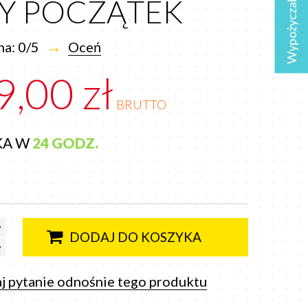
Wypożyczalnia
Y POCZĄTEK
→
a: 0/5
Oceń
9,00 zł
BRUTTO
KA W
24 GODZ.
DODAJ DO KOSZYKA
j pytanie odnośnie tego produktu