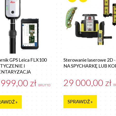
rnik GPS Leica FLX100
Sterowanie laserowe 2D -
- TYCZENIE I
NA SPYCHARKĘ LUB KO
ENTARYZACJA
29 000,00 zł
 999,00 zł
B
BRUTTO
SPRAWDŹ »
RAWDŹ »