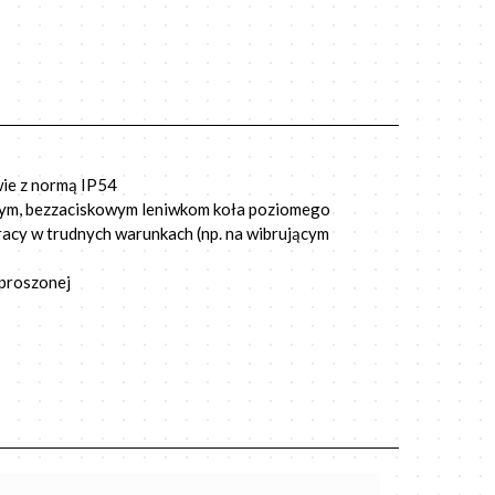
wie z normą IP54
nnym, bezzaciskowym leniwkom koła poziomego
acy w trudnych warunkach (np. na wibrującym
proszonej