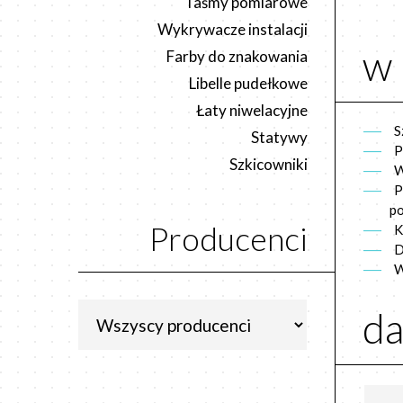
Taśmy pomiarowe
Wykrywacze instalacji
w 
Farby do znakowania
Libelle pudełkowe
Łaty niwelacyjne
S
Statywy
P
Szkicowniki
W
P
po
Producenci
K
D
W
da