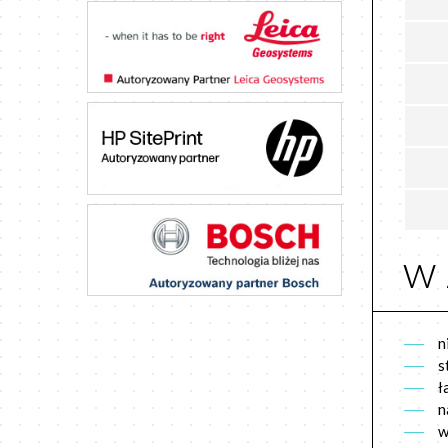
w 
n
s
ł
n
w