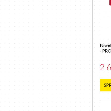
Niwel
- PR
2 
SP