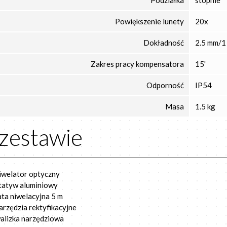
Podziałka
stopnie
Powiększenie lunety
20x
Dokładność
2.5 mm/1
Zakres pracy kompensatora
15'
Odporność
IP54
Masa
1.5 kg
zestawie
iwelator optyczny
tatyw aluminiowy
ata niwelacyjna 5 m
arzędzia rektyfikacyjne
alizka narzędziowa