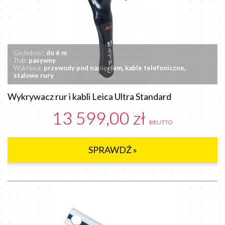
Głębokość:
do 6 m
Tryb:
pasywny
Wykrywa:
przewody pod napięciem, kable telefoniczne,
stalowe rury
Wykrywacz rur i kabli Leica Ultra Standard
13 599,00 zł
BRUTTO
SPRAWDŹ »