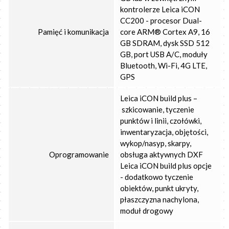
kontrolerze Leica iCON
CC200 - procesor Dual-
Pamięć i komunikacja
core ARM® Cortex A9, 16
GB SDRAM, dysk SSD 512
GB, port USB A/C, moduły
Bluetooth, Wi-Fi, 4G LTE,
GPS
Leica iCON build plus –
szkicowanie, tyczenie
punktów i linii, czołówki,
inwentaryzacja, objętości,
wykop/nasyp, skarpy,
Oprogramowanie
obsługa aktywnych DXF
Leica iCON build plus opcje
- dodatkowo tyczenie
obiektów, punkt ukryty,
płaszczyzna nachylona,
moduł drogowy