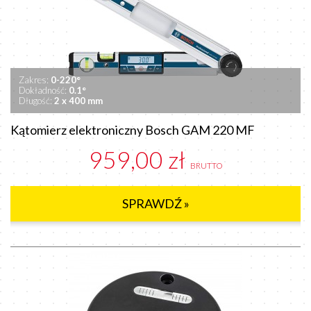
Zakres:
0-220°
Dokładność:
0.1°
Długość:
2 x 400 mm
Kątomierz elektroniczny Bosch GAM 220 MF
959,00 zł
BRUTTO
SPRAWDŹ »