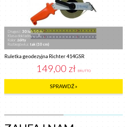
Długość:
30 lub 50 m
Klasa dokładności:
II
Kolor:
żółty
Rozbiegówka:
tak (10 cm)
Ruletka geodezyjna Richter 414GSR
149,00 zł
BRUTTO
SPRAWDŹ »