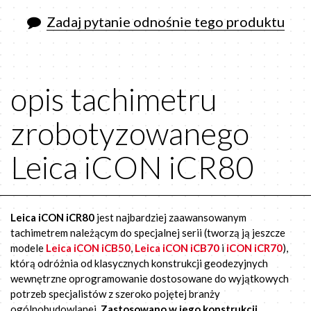
Zadaj pytanie odnośnie tego produktu
opis tachimetru
zrobotyzowanego
Leica iCON iCR80
Leica iCON iCR80
jest najbardziej zaawansowanym
tachimetrem należącym do specjalnej serii (tworzą ją jeszcze
modele
Leica iCON iCB50
,
Leica iCON iCB70
i
iCON iCR70
),
którą odróżnia od klasycznych konstrukcji geodezyjnych
wewnętrzne oprogramowanie dostosowane do wyjątkowych
potrzeb specjalistów z szeroko pojętej branży
ogólnobudowlanej.
Zastosowano w jego konstrukcji