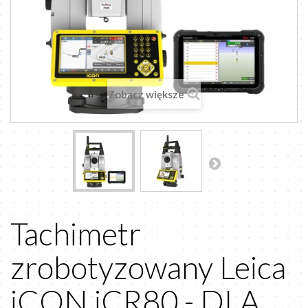
Zobacz większe
Tachimetr
zrobotyzowany Leica
iCON iCR80 - DLA