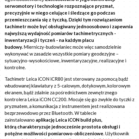
serwomotory i technologie rozpoznające pryzmat,
precyzyjnie w niego celujące i śledzące go podczas
przemieszczania się z tyczką. Dzięki tym rozwiązaniom
tachimetr może być obsługiwany jednoosobowo i zapewnia
najwyższą wydajność pomiarów tachimetrycznych -
inwentaryzacji i tyczeń - na każdym placu
budowy.
Mierniczy-budowlaniec może więc samodzielnie
wykonywać w zasadzie wszystkie pomiary geodezyjne –
sytuacyjno-wysokościowe, inwentaryzacyjne, realizacyjne i
kontrolne.
Tachimetr Leica iCON iCR80 jest sterowany za pomocą bądź
wbudowanej klawiatury z 5-calowym, dotykowym, kolorowym
ekranem, bądź zdalnie za pośrednictwem zewnętrznego
kontrolera Leica iCON CC200. Mocuje się go zwykle do tyczki z
pryzmatem, a komunikacja z instrumentem jest realizowana
bezprzewodowo przez Bluetooth. W tablecie
zainstalowano
aplikację Leica iCON build plus,
którą charakteryzuje jednocześnie prostota obsługi i
potężne możliwości pomiarowo-obliczeniowe
. Użytkownik