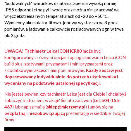
"budowalnych" warunków działania. Spełnia wysoką normę
IP55 odporności na pył i wodę oraz można nim pracować we
wręcz ekstremalnych temperaturach od -20 do +50°C.
Wymienny akumulator litowo-jonowy wystarcza na 8 godz.
pomiarów, a ładowanie całkowicie rozładowanych ogniw trwa
ok. 3 godz.
UWAGA! Tachimetr Leica iCON iCR80
może być
konfigurowany z różnymi opcjami oprogramowania Leica iCON
build plus, statywami, pryzmatami i mini pryzmatami oraz
z dodatkowymi akcesoriami pomiarowymi.
Każdy zestaw jest
dopasowywany indywidualnie do potrzeb użytkownika i
wyceniany na podstawie ustalonej specyfikacji.
Nie jesteś pewien, czy tachimetr Leica jest dla Ciebie i chciałbyś
zobaczyć instrument w akcji? Śmiało zadzwoń (
tel. 504-155-
467
) lub napisz maila (
sklep@mierzymy.pl
) i umów się na
bezpłatną
i
niezobowiązującą
prezentację w siedzibie Twojej
firmy!