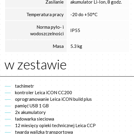
Zasilanie
akumulator Li-Ion, 8 godz.
Temperatura pracy
-20 do +50°C
Norma pyło- i
IP55
wodoszczelności
Masa
5.3 kg
w zestawie
tachimetr
kontroler Leica iCON CC200
oprogramowanie Leica iCON build plus
pamięć USB 1 GB
2x akumulatory
ładowarka sieciowa
12 miesięcy opieki technicznej Leica CCP
twarda walizka transportowa