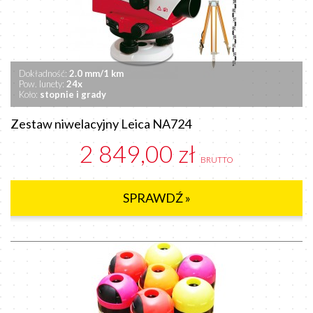
Dokładność:
2.0 mm/1 km
Pow. lunety:
24x
Koło:
stopnie i grady
Zestaw niwelacyjny Leica NA724
2 849,00 zł
BRUTTO
SPRAWDŹ »