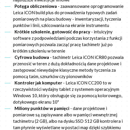
Potęga obliczeniowa
- zaawansowane oprogramowanie
Leica iCON build plus do prowadzenia typowych zadań
pomiarowych na placu budowy - inwentaryzacji, tyczenia
punktów i linii, szkicowania na ekranie instrumentu
Krótkie szkolenie, gotowość do pracy
- intuicyjny
software z podpowiedziami podczas korzystania z funkcji
pomiarowych pozwala zacząć pracę tachimetr już po
krótkim szkoleniu w terenie
Cyfrowa budowa
- tachimetr Leica iCON iCR80 pozwala
przenosić w teren z dużą dokładnością dane projektowe i
zastępować niewydajne klasyczne metody tyczenia za
pomocą taśm, sznurków czy pionowników
Kontroler jak komputer
- Leica iCON CC200 to w
rzeczywistości wydajny tablet z systemem operacyjnym
Windows 10, który obsługuje się za pomocą kolorowego,
dotykowego ekranu 10"
Miliony punktów w pamięci
- dane projektowe i
pomiarowe są zapisywane albo w pamięci wewnętrznej
tachimetru (2 GB), albo na dysku SSD 512 GB kontrolera i
tam płynnie wyświetlane w postaci map dzięki szybkiemu