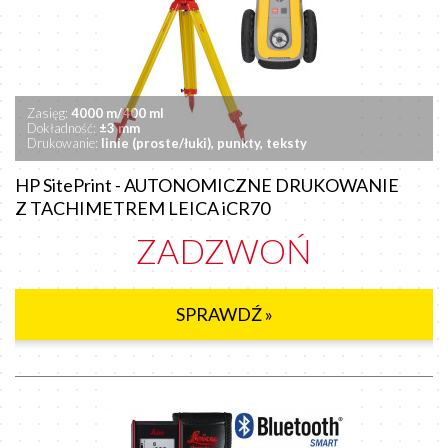
Zasięg:
4000 m/400 ml
Dokładność:
±3 mm
Drukowanie:
linie (proste/łuki), punkty, teksty
HP SitePrint - AUTONOMICZNE DRUKOWANIE
Z TACHIMETREM LEICA iCR70
ZADZWOŃ
SPRAWDŹ »