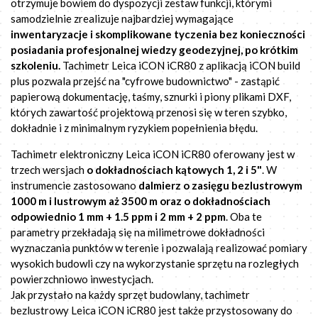
otrzymuje bowiem do dyspozycji zestaw funkcji, którymi
samodzielnie zrealizuje najbardziej wymagające
inwentaryzacje i skomplikowane tyczenia bez konieczności
posiadania profesjonalnej wiedzy geodezyjnej, po krótkim
szkoleniu.
Tachimetr Leica iCON iCR80 z aplikacją iCON build
plus pozwala przejść na "cyfrowe budownictwo" - zastąpić
papierową dokumentację, taśmy, sznurki i piony plikami DXF,
których zawartość projektową przenosi się w teren szybko,
dokładnie i z minimalnym ryzykiem popełnienia błędu.
Tachimetr elektroniczny Leica iCON iCR80 oferowany jest w
trzech wersjach
o dokładnościach kątowych 1, 2 i 5"
. W
instrumencie zastosowano
dalmierz o zasięgu bezlustrowym
1000 m i lustrowym aż 3500 m oraz o dokładnościach
odpowiednio 1 mm + 1.5 ppm i 2
mm + 2 ppm
. Oba te
parametry przekładają się na milimetrowe dokładności
wyznaczania punktów w terenie i pozwalają realizować pomiary
wysokich budowli czy na wykorzystanie sprzętu na rozległych
powierzchniowo inwestycjach.
Jak przystało na każdy sprzęt budowlany, tachimetr
bezlustrowy Leica iCON iCR80 jest także przystosowany do