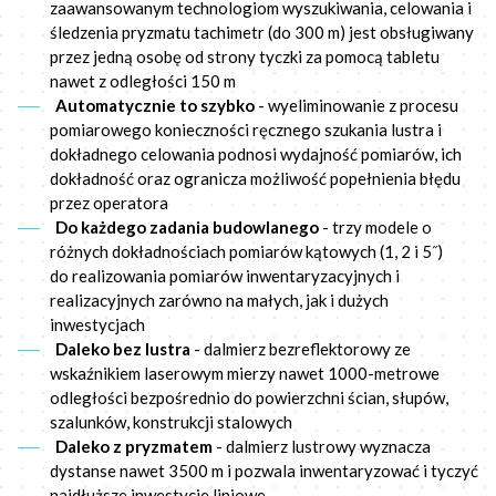
zaawansowanym technologiom wyszukiwania, celowania i
śledzenia pryzmatu tachimetr (do 300 m) jest obsługiwany
przez jedną osobę od strony tyczki za pomocą tabletu
nawet z odległości 150 m
Automatycznie to szybko
- wyeliminowanie z procesu
pomiarowego konieczności ręcznego szukania lustra i
dokładnego celowania podnosi wydajność pomiarów, ich
dokładność oraz ogranicza możliwość popełnienia błędu
przez operatora
Do każdego zadania budowlanego
- trzy modele o
różnych dokładnościach pomiarów kątowych (1, 2 i 5˝)
do realizowania pomiarów inwentaryzacyjnych i
realizacyjnych zarówno na małych, jak i dużych
inwestycjach
Daleko bez lustra
- dalmierz bezreflektorowy ze
wskaźnikiem laserowym mierzy nawet 1000-metrowe
odległości bezpośrednio do powierzchni ścian, słupów,
szalunków, konstrukcji stalowych
Daleko z pryzmatem
- dalmierz lustrowy wyznacza
dystanse nawet 3500 m i pozwala inwentaryzować i tyczyć
najdłuższe inwestycje liniowe