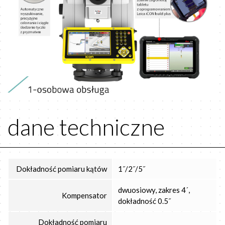
dane techniczne
Dokładność pomiaru kątów
1˝/2˝/5˝
dwuosiowy, zakres 4´,
Kompensator
dokładność 0.5˝
Dokładność pomiaru