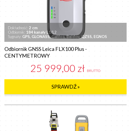
Dokładność:
2 cm
Odbiornik:
184 kanały L1/L2
Sygnały:
GPS, GLONASS, Galileo, Beidou, QZSS, EGNOS
Odbiornik GNSS Leica FLX100 Plus -
CENTYMETROWY
25 999,00 zł
BRUTTO
SPRAWDŹ »