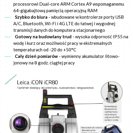
procesorowi Dual-core ARM Cortex A9 wspomaganemu
64-gigabajtową pamięcią operacyjną RAM
Szybko do biura
- wbudowane w kontrolerze porty USB
A/C, Bluetooth, Wi-Fi i 4G LTE do łatwej i wygodnej
transmisji danych do komputera stacjonarnego
Gotowy na budowlany trud
- wysoka odporność IP55 na
wodę i kurz oraz możliwość pracy w ekstremalnych
temperaturach od -20 do +50°C
Cały dzień pomiarów
- wymienny akumulator litowo-
jonowy na 8 godz. ciągłej pracy