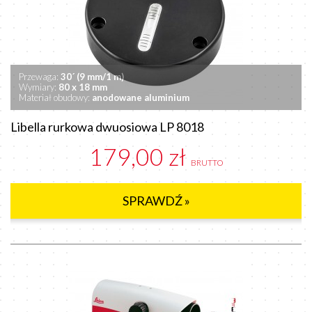
Przewaga:
30´ (9 mm/1 m)
Wymiary:
80 x 18 mm
Materiał obudowy:
anodowane
aluminium
Libella rurkowa dwuosiowa LP 8018
179,00 zł
BRUTTO
SPRAWDŹ »