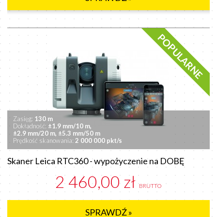
POPULARNE
Zasięg:
130 m
Dokładność:
±1.9 mm/10 m,
±2.9 mm/20 m,
±5.3 mm/50 m
Prędkość skanowania:
2 000 000 pkt/s
Skaner Leica RTC360 - wypożyczenie na DOBĘ
2 460,00 zł
BRUTTO
SPRAWDŹ »