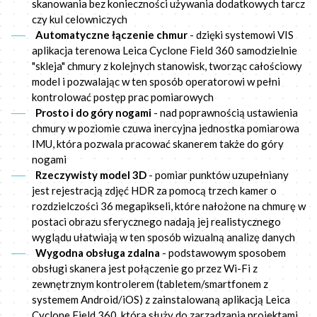
skanowania bez konieczności używania dodatkowych tarcz
czy kul celowniczych
Automatyczne łączenie chmur
- dzięki systemowi VIS
aplikacja terenowa Leica Cyclone Field 360 samodzielnie
"skleja" chmury z kolejnych stanowisk, tworząc całościowy
model i pozwalając w ten sposób operatorowi w pełni
kontrolować postęp prac pomiarowych
Prosto i do góry nogami
- nad poprawnością ustawienia
chmury w poziomie czuwa inercyjna jednostka pomiarowa
IMU, która pozwala pracować skanerem także do góry
nogami
Rzeczywisty model 3D
- pomiar punktów uzupełniany
jest rejestracją zdjęć HDR za pomocą trzech kamer o
rozdzielczości 36 megapikseli, które nałożone na chmurę w
postaci obrazu sferycznego nadają jej realistycznego
wyglądu ułatwiają w ten sposób wizualną analizę danych
Wygodna obsługa zdalna
- podstawowym sposobem
obsługi skanera jest połączenie go przez Wi-Fi z
zewnętrznym kontrolerem (tabletem/smartfonem z
systemem Android/iOS) z zainstalowaną aplikacją Leica
Cyclone Field 360, która służy do zarządzania projektami,