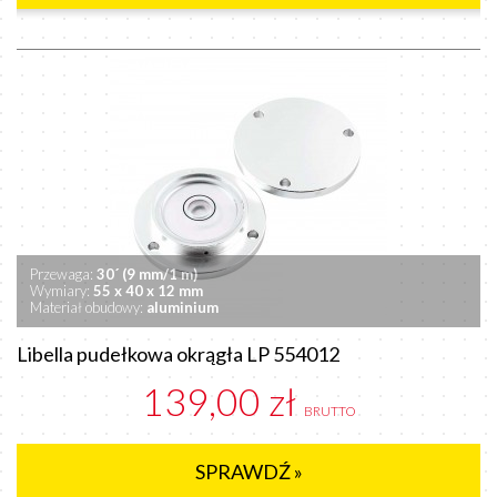
Przewaga:
30´ (9 mm/1 m)
Wymiary:
55 x 40 x 12 mm
Materiał obudowy:
aluminium
Libella pudełkowa okrągła LP 554012
139,00 zł
BRUTTO
SPRAWDŹ »