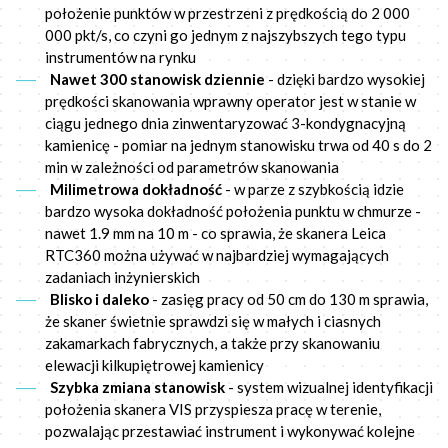
położenie punktów w przestrzeni z prędkością do 2 000
000 pkt/s, co czyni go jednym z najszybszych tego typu
instrumentów na rynku
Nawet 300 stanowisk dziennie
- dzięki bardzo wysokiej
prędkości skanowania wprawny operator jest w stanie w
ciągu jednego dnia zinwentaryzować 3-kondygnacyjną
kamienicę - pomiar na jednym stanowisku trwa od 40 s do 2
min w zależności od parametrów skanowania
Milimetrowa dokładność
- w parze z szybkością idzie
bardzo wysoka dokładność położenia punktu w chmurze -
nawet 1.9 mm na 10 m - co sprawia, że skanera Leica
RTC360 można używać w najbardziej wymagających
zadaniach inżynierskich
Blisko i daleko
- zasięg pracy od 50 cm do 130 m sprawia,
że skaner świetnie sprawdzi się w małych i ciasnych
zakamarkach fabrycznych, a także przy skanowaniu
elewacji kilkupiętrowej kamienicy
Szybka zmiana stanowisk
- system wizualnej identyfikacji
położenia skanera VIS przyspiesza pracę w terenie,
pozwalając przestawiać instrument i wykonywać kolejne