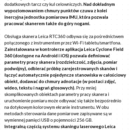
dodatkowych tarcz czy kul celowniczych.
Nad dokładnym
wypoziomowaniem chmury punktów czuwa z kolei
inercyjna jednostka pomiarowa IMU, która pozwala
pracować skanerem także do góry nogami.
Obsługa skanera Leica RTC360 odbywa się za pośrednictwem
połączonego z instrumentem przez Wi-Fi tabletu/smartfona.
Zainstalowana w kontrolerze aplikacja Leica Cyclone Field
360 (dostępne na Android i iOS) pozwala definiować
parametry pracy skanera (rozdzielczość, zdjęcia, pomiar
podwójny), odbierać próbkę zarejestrowanych skanów i
łączyć automatycznie pojedyncze stanowiska w całościowy
obiekt, dodawać do chmury adnotacje (w postaci zdjęć,
wideo, tekstu i nagrań głosowych).
Przy mniej
skomplikowanych obiektach parametry pracy skanera i
uruchomienie pomiaru może odbywać się także bezpośrednio
na dotykowym kolorowym ekranie instrumentu. W obu
metodach sterowania dane pomiarowe zapisywane są w
wymiennej pamięci USB o pojemności 256 GB.
Integralną częścią systemu skaningu laserowego Leica