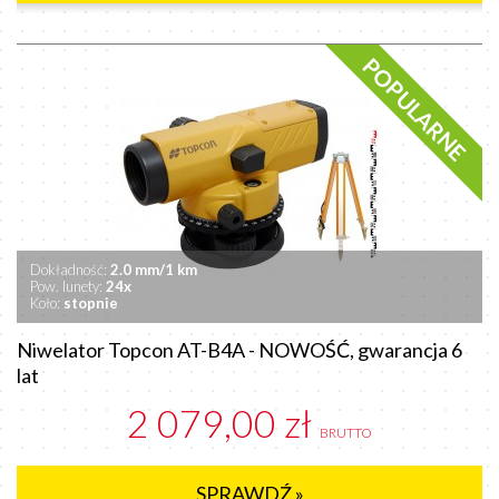
POPULARNE
Dokładność:
2.0 mm/1 km
Pow. lunety:
24x
Koło:
stopnie
Niwelator Topcon AT-B4A - NOWOŚĆ, gwarancja 6
lat
2 079,00 zł
BRUTTO
SPRAWDŹ »