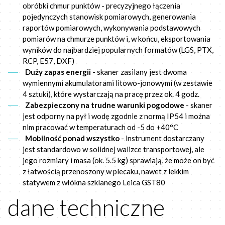
obróbki chmur punktów - precyzyjnego łączenia
pojedynczych stanowisk pomiarowych, generowania
raportów pomiarowych, wykonywania podstawowych
pomiarów na chmurze punktów i, w końcu, eksportowania
wyników do najbardziej popularnych formatów (LGS, PTX,
RCP, E57, DXF)
Duży zapas energii
- skaner zasilany jest dwoma
wymiennymi akumulatorami litowo-jonowymi (w zestawie
4 sztuki), które wystarczają na pracę przez ok. 4 godz.
Zabezpieczony na trudne warunki pogodowe
- skaner
jest odporny na pył i wodę zgodnie z normą IP54 i można
nim pracować w temperaturach od -5 do +40°C
Mobilność ponad wszystko
- instrument dostarczany
jest standardowo w solidnej walizce transportowej, ale
jego rozmiary i masa (ok. 5.5 kg) sprawiają, że może on być
z łatwością przenoszony w plecaku, nawet z lekkim
statywem z włókna szklanego Leica GST80
dane techniczne