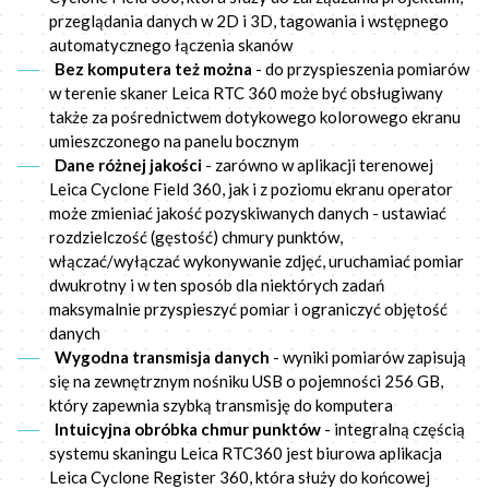
przeglądania danych w 2D i 3D, tagowania i wstępnego
automatycznego łączenia skanów
Bez komputera też można
- do przyspieszenia pomiarów
w terenie skaner Leica RTC 360 może być obsługiwany
także za pośrednictwem dotykowego kolorowego ekranu
umieszczonego na panelu bocznym
Dane różnej jakości
- zarówno w aplikacji terenowej
Leica Cyclone Field 360, jak i z poziomu ekranu operator
może zmieniać jakość pozyskiwanych danych - ustawiać
rozdzielczość (gęstość) chmury punktów,
włączać/wyłączać wykonywanie zdjęć, uruchamiać pomiar
dwukrotny i w ten sposób dla niektórych zadań
maksymalnie przyspieszyć pomiar i ograniczyć objętość
danych
Wygodna transmisja danych
- wyniki pomiarów zapisują
się na zewnętrznym nośniku USB o pojemności 256 GB,
który zapewnia szybką transmisję do komputera
Intuicyjna obróbka chmur punktów
- integralną częścią
systemu skaningu Leica RTC360 jest biurowa aplikacja
Leica Cyclone Register 360, która służy do końcowej