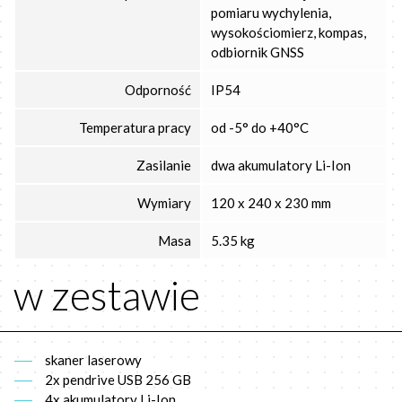
pomiaru wychylenia,
wysokościomierz, kompas,
odbiornik GNSS
Odporność
IP54
Temperatura pracy
od -5° do +40°C
Zasilanie
dwa akumulatory Li-Ion
Wymiary
120 x 240 x 230 mm
Masa
5.35 kg
w zestawie
skaner laserowy
2x pendrive USB 256 GB
4x akumulatory Li-Ion