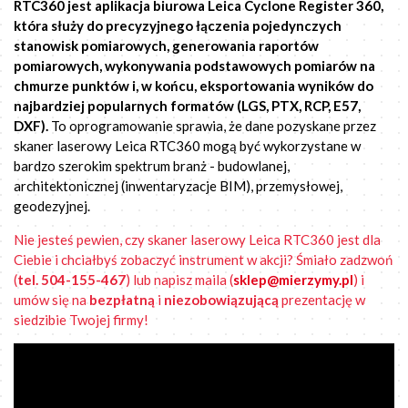
RTC360 jest aplikacja biurowa Leica Cyclone Register 360,
która służy do precyzyjnego łączenia pojedynczych
stanowisk pomiarowych, generowania raportów
pomiarowych, wykonywania podstawowych pomiarów na
chmurze punktów i, w końcu, eksportowania wyników do
najbardziej popularnych formatów (LGS, PTX, RCP, E57,
DXF).
To oprogramowanie sprawia, że dane pozyskane przez
skaner laserowy Leica RTC360 mogą być wykorzystane w
bardzo szerokim spektrum branż - budowlanej,
architektonicznej (inwentaryzacje BIM), przemysłowej,
geodezyjnej.
Nie jesteś pewien, czy skaner laserowy Leica RTC360 jest dla
Ciebie i chciałbyś zobaczyć instrument w akcji? Śmiało zadzwoń
(
tel. 504-155-467
) lub napisz maila (
sklep@mierzymy.pl
) i
umów się na
bezpłatną
i
niezobowiązującą
prezentację w
siedzibie Twojej firmy!