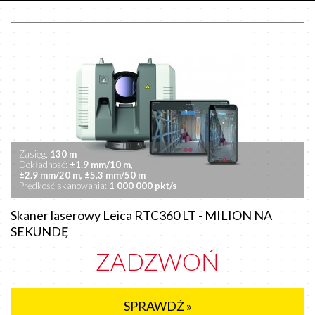
Zasięg:
130 m
Dokładność:
±1.9 mm/10 m,
±2.9 mm/20 m,
±5.3 mm/50 m
Prędkość skanowania:
1 000 000 pkt/s
Skaner laserowy Leica RTC360 LT - MILION NA
SEKUNDĘ
ZADZWOŃ
SPRAWDŹ »