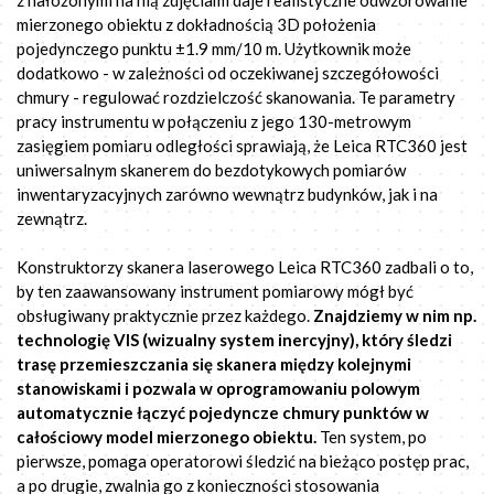
mierzonego obiektu z dokładnością 3D położenia
pojedynczego punktu ±1.9 mm/10 m. Użytkownik może
dodatkowo - w zależności od oczekiwanej szczegółowości
chmury - regulować rozdzielczość skanowania. Te parametry
pracy instrumentu w połączeniu z jego 130-metrowym
zasięgiem pomiaru odległości sprawiają, że Leica RTC360 jest
uniwersalnym skanerem do bezdotykowych pomiarów
inwentaryzacyjnych zarówno wewnątrz budynków, jak i na
zewnątrz.
Konstruktorzy skanera laserowego Leica RTC360 zadbali o to,
by ten zaawansowany instrument pomiarowy mógł być
obsługiwany praktycznie przez każdego.
Znajdziemy w nim np.
technologię VIS (wizualny system inercyjny), który śledzi
trasę przemieszczania się skanera między kolejnymi
stanowiskami i pozwala w oprogramowaniu polowym
automatycznie łączyć pojedyncze chmury punktów w
całościowy model mierzonego obiektu.
Ten system, po
pierwsze, pomaga operatorowi śledzić na bieżąco postęp prac,
a po drugie, zwalnia go z konieczności stosowania