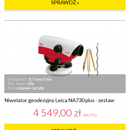
SPRAWDŹ »
Dokładność:
0.7 mm/1 km
Pow. lunety:
30x
Koło:
stopnie i grady
Niwelator geodezyjny Leica NA730 plus - zestaw
4 549,00 zł
BRUTTO