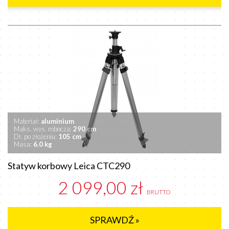
Materiał:
aluminium
Maks. wys. robocza:
290 cm
Dł. po złożeniu:
105 cm
Masa:
6.0 kg
Statyw korbowy Leica CTC290
2 099,00 zł
BRUTTO
SPRAWDŹ »