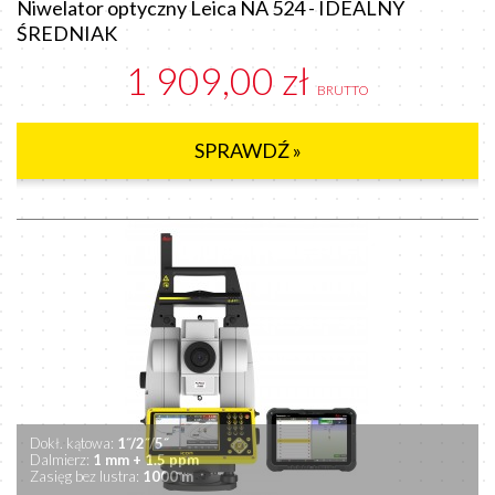
Niwelator optyczny Leica NA 524 - IDEALNY
ŚREDNIAK
1 909,00 zł
BRUTTO
SPRAWDŹ »
Dokł. kątowa:
1˝
/
2˝/
5
˝
Dalmierz:
1 mm + 1.5 ppm
Zasięg bez lustra:
1000 m