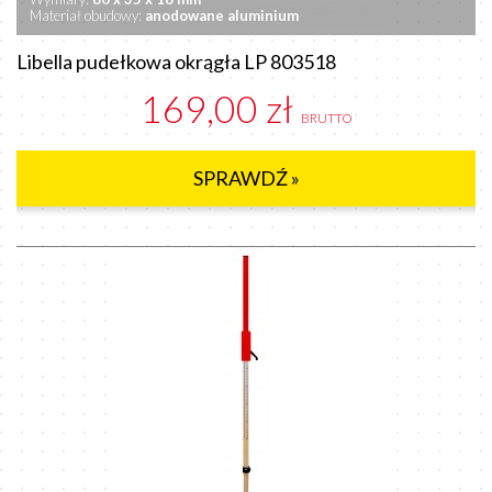
Materiał obudowy:
anodowane
aluminium
Libella pudełkowa okrągła LP 803518
169,00 zł
BRUTTO
SPRAWDŹ »