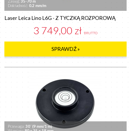
Zasięg:
35-70 m
Dokładność:
0.2 mm/m
Laser Leica Lino L6G - Z TYCZKĄ ROZPOROWĄ
3 749,00 zł
BRUTTO
SPRAWDŹ »
Przewaga:
30´ (9 mm/1 m)
Wymiary:
80 x 35 x 18 mm