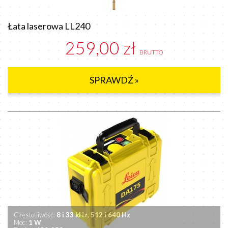
Łata laserowa LL240
259,00 zł
BRUTTO
SPRAWDŹ »
Częstotliwość:
8 i 33 kHz, 512 i 640 Hz
Moc:
1 W