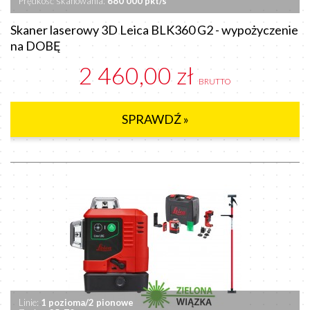
Prędkość skanowania:
680 000 pkt/s
Skaner laserowy 3D Leica BLK360 G2 - wypożyczenie
na DOBĘ
2 460,00 zł
BRUTTO
SPRAWDŹ »
Linie:
1 pozioma/2 pionowe