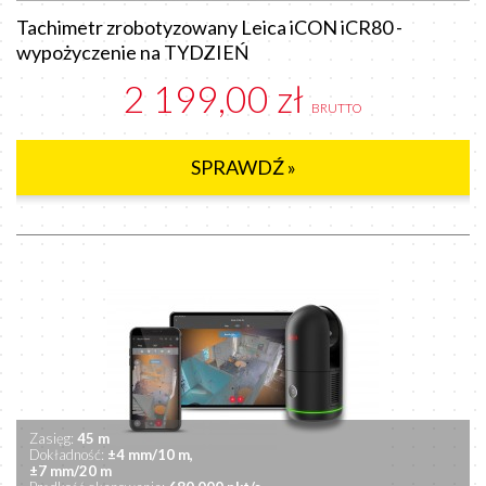
Tachimetr zrobotyzowany Leica iCON iCR80 -
wypożyczenie na TYDZIEŃ
2 199,00 zł
BRUTTO
SPRAWDŹ »
Zasięg:
45 m
Dokładność:
±4 mm/10 m,
±7 mm/20 m