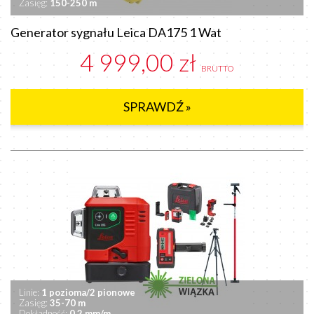
Zasięg:
150-250 m
Generator sygnału Leica DA175 1 Wat
4 999,00 zł
BRUTTO
SPRAWDŹ »
Linie:
1 pozioma/2 pionowe
Zasięg:
35-70 m
Dokładność:
0.2 mm/m