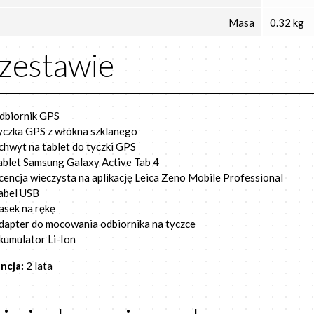
Masa
0.32 kg
zestawie
dbiornik GPS
yczka GPS z włókna szklanego
chwyt na tablet do tyczki GPS
ablet Samsung Galaxy Active Tab 4
icencja wieczysta na aplikację Leica Zeno Mobile Professional
abel USB
asek na rękę
dapter do mocowania odbiornika na tyczce
kumulator Li-Ion
ncja:
2 lata