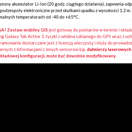
esny akumulator Li-Ion (20 godz. ciągłego działania), zapewnia od
 podzespoły elektroniczne przed skutkami upadku z wysokości 1.2 m. 
malnych temperaturach od -40 do +65°C.
GA!
Zestaw mobilny GIS
jest gotowy do pomiarów w terenie i składa
g Galaxy Tab Active 3, tyczki z włókna szklanego do GPS wraz z uchy
amowanie dostarczane jest z licencją wieczystą i służy do prowadz
tarnych z informacjami z innych sensorów (np.
dalmierzy laserowych 
kładowej konfiguracji, może być dowolnie modyfikowany.