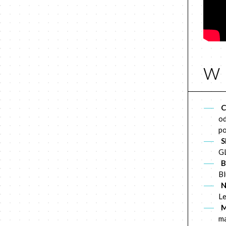
w 
C
od
po
S
GL
B
B
N
Le
M
ma