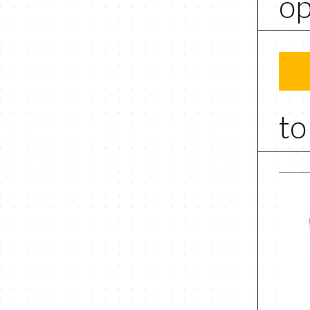
op
to