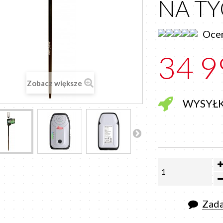
NA T
Ocen
34 9
Zobacz większe
WYSYŁ
Zada