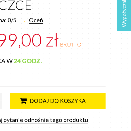
Wypożyczalnia
YCZCE
→
a: 0/5
Oceń
99,00 zł
BRUTTO
KA W
24 GODZ.
DODAJ DO KOSZYKA
j pytanie odnośnie tego produktu