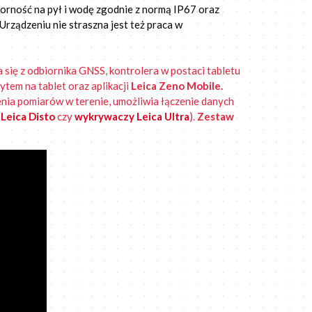
porność na pył i wodę zgodnie z normą IP67 oraz
Urządzeniu nie straszna jest też praca w
 się z odbiornika GNSS, kontrolera w postaci tabletu
tem na tablet oraz aplikacji
Leica Zeno Mobile.
enia pomiarów w terenie, umożliwia łączenie danych
Leica Disto
czy
wykrywaczy Leica Ultra
).
Zestaw