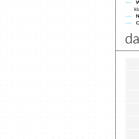
W
kl
N
C
da