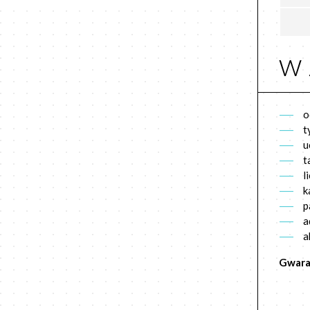
w 
o
t
u
t
l
k
p
a
a
Gwara