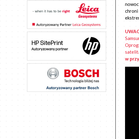
nowocz
chroni
ekstre
UWA
Samsun
Oprogr
sateli
w przy