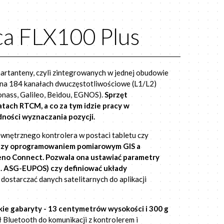
ca FLX100 Plus
artanteny, czyli zintegrowanych w jednej obudowie
a na 184 kanałach dwuczęstotliwościowe (L1/L2)
onass, Galileo, Beidou, EGNOS).
Sprzęt
tach RTCM, a co za tym idzie pracy w
ności wyznaczania pozycji.
wnętrznego kontrolera w postaci tabletu czy
dzy oprogramowaniem pomiarowym GIS a
eno Connect. Pozwala ona ustawiać parametry
p. ASG-EUPOS) czy definiować układy
ostarczać danych satelitarnych do aplikacji
kie gabaryty - 13 centymetrów wysokości i 300 g
Bluetooth do komunikacji z kontrolerem i