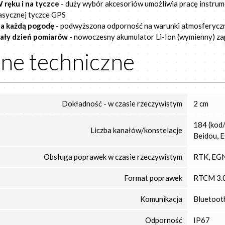
 ręku i na tyczce
- duży wybór akcesoriów umożliwia pracę instrum
asycznej tyczce GPS
a każdą pogodę
- podwyższona odporność na warunki atmosferycz
ały dzień pomiarów
- nowoczesny akumulator Li-Ion (wymienny) zap
ne techniczne
Dokładność - w czasie rzeczywistym
2 cm
184 (kod
Liczba kanałów/konstelacje
Beidou,
Obsługa poprawek w czasie rzeczywistym
RTK, EG
Format poprawek
RTCM 3.0
Komunikacja
Bluetoot
Odporność
IP67