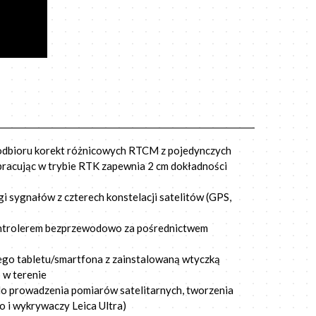
odbioru korekt różnicowych RTCM z pojedynczych
 pracując w trybie RTK zapewnia 2 cm dokładności
i sygnałów z czterech konstelacji satelitów (GPS,
kontrolerem bezprzewodowo za pośrednictwem
ego tabletu/smartfona z zainstalowaną wtyczką
 w terenie
 do prowadzenia pomiarów satelitarnych, tworzenia
o i wykrywaczy Leica Ultra)