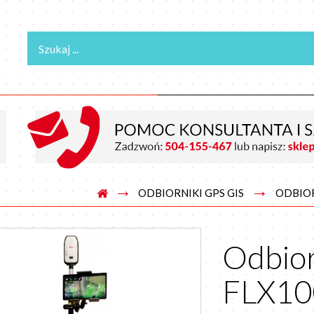
→
→
ODBIORNIKI GPS GIS
ODBIOR
Odbior
FLX10