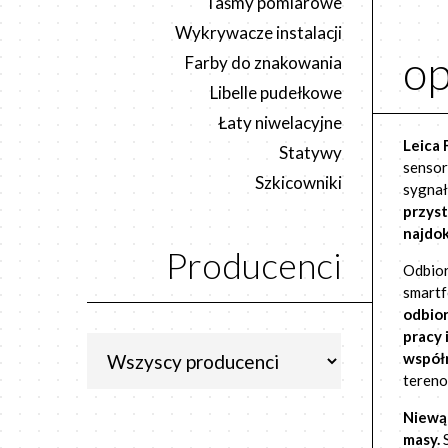
Taśmy pomiarowe
Wykrywacze instalacji
op
Farby do znakowania
Libelle pudełkowe
Łaty niwelacyjne
Leica 
Statywy
sensor
Szkicowniki
sygnał
przyst
najdok
Producenci
Odbior
smartf
odbio
pracy 
współ
tereno
Niewąt
masy.
S