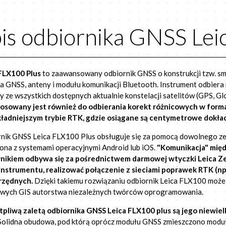
is odbiornika GNSS Lei
FLX100 Plus
to zaawansowany odbiornik GNSS o konstrukcji tzw. sm
a GNSS, anteny i modułu komunikacji Bluetooth. Instrument odbier
y ze wszystkich dostępnych aktualnie konstelacji satelitów (GPS, Gl
osowany jest również do odbierania korekt różnicowych w forma
ładniejszym trybie RTK, gdzie osiągane są centymetrowe dokład
nik GNSS Leica FLX100 Plus obsługuje się za pomocą dowolnego ze
ona z systemami operacyjnymi Android lub iOS.
"Komunikacja" mię
rnikiem odbywa się za pośrednictwem darmowej wtyczki Leica Z
instrumentu, realizować połączenie z sieciami poprawek RTK (n
rzędnych.
Dzięki takiemu rozwiązaniu odbiornik Leica FLX100 może d
wych GIS autorstwa niezależnych twórców oprogramowania.
pliwą zaletą odbiornika GNSS Leica FLX100 plus są jego niewiel
olidna obudowa, pod którą oprócz modułu GNSS zmieszczono moduł 