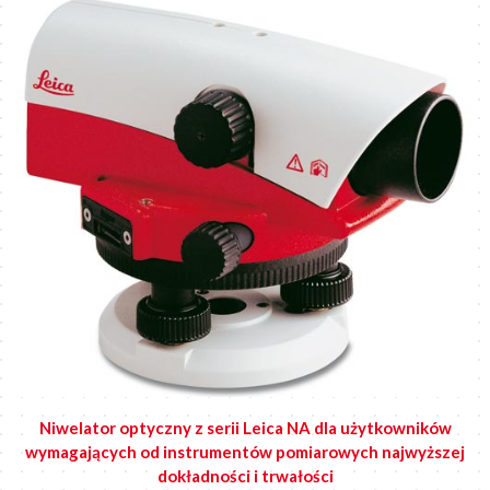
Niwelator optyczny z serii Leica NA dla użytkowników
wymagających od instrumentów pomiarowych najwyższej
dokładności i trwałości