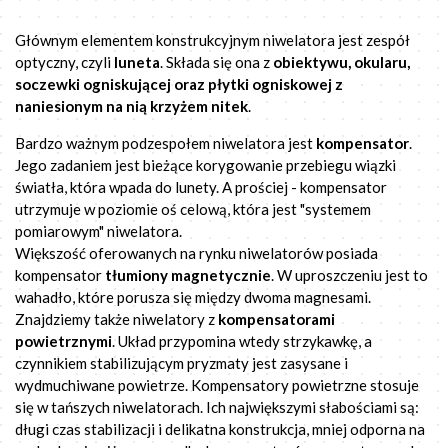
Głównym elementem konstrukcyjnym niwelatora jest zespół
optyczny, czyli
luneta
. Składa się ona z
obiektywu, okularu,
soczewki ogniskującej oraz płytki ogniskowej z
naniesionym na nią krzyżem nitek
.
Bardzo ważnym podzespołem niwelatora jest
kompensator
.
Jego zadaniem jest bieżące korygowanie przebiegu wiązki
światła, która wpada do lunety. A prościej - kompensator
utrzymuje w poziomie oś celową, która jest "systemem
pomiarowym" niwelatora.
Większość oferowanych na rynku niwelatorów posiada
kompensator
tłumiony magnetycznie
. W uproszczeniu jest to
wahadło, które porusza się między dwoma magnesami.
Znajdziemy także niwelatory z
kompensatorami
powietrznymi
. Układ przypomina wtedy strzykawkę, a
czynnikiem stabilizującym pryzmaty jest zasysane i
wydmuchiwane powietrze. Kompensatory powietrzne stosuje
się w tańszych niwelatorach. Ich największymi słabościami są:
długi czas stabilizacji i delikatna konstrukcja, mniej odporna na