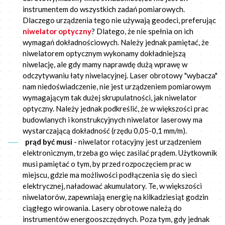
instrumentem do wszystkich zadań pomiarowych.
Dlaczego urządzenia tego nie używają geodeci, preferując
niwelator optyczny
? Dlatego, że nie spełnia on ich
wymagań dokładnościowych. Należy jednak pamiętać, że
niwelatorem optycznym wykonamy dokładniejszą
niwelację, ale gdy mamy naprawdę dużą wprawę w
odczytywaniu łaty niwelacyjnej. Laser obrotowy "wybacza"
nam niedoświadczenie, nie jest urządzeniem pomiarowym
wymagającym tak dużej skrupulatności, jak niwelator
optyczny. Należy jednak podkreślić, że w większości prac
budowlanych i konstrukcyjnych niwelator laserowy ma
wystarczającą dokładność (rzędu 0,05-0,1 mm/m).
prąd być musi
- niwelator rotacyjny jest urządzeniem
elektronicznym, trzeba go więc zasilać prądem. Użytkownik
musi pamiętać o tym, by przed rozpoczęciem prac w
miejscu, gdzie ma możliwości podłączenia się do sieci
elektrycznej, naładować akumulatory. Te, w większości
niwelatorów, zapewniają energię na kilkadziesiąt godzin
ciągłego wirowania. Lasery obrotowe należą do
instrumentów energooszczędnych. Poza tym, gdy jednak