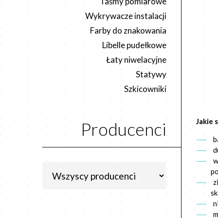
Taśmy pomiarowe
Wykrywacze instalacji
Farby do znakowania
Libelle pudełkowe
Łaty niwelacyjne
Statywy
Szkicowniki
Jakie 
Producenci
b
d
w
p
z
sk
n
m