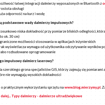
ożliwość łatwej integracji dalmierzy wyposażonych w Bluetooth z
o
rostota obsługi
uża odporność na kurz i wodę
 są podstawowe wady dalmierzy impulsowych?
tosunkowo niska dokładność przy pomiarze bliskich odległości, któr
to ok. 30 cm)
graniczone możliwości stosowania w aplikacjach inżynierskich
rak wyświetlacza wymaga od użytkownika odczytywanie wyników p
łabo rozbudowane oprogramowanie
go impulsowy dalmierz laserowy?
la szerokiego grona specjalistów GIS, którzy zajmują się pomiarami 
óre nie wymagają wysokich dokładności
 o praktycznym wykorzystaniu sprzętu na
www.blog.mierzymy.pl
. 
 dalej... Typy dalmierzy - dalmierze ultradźwiękowe