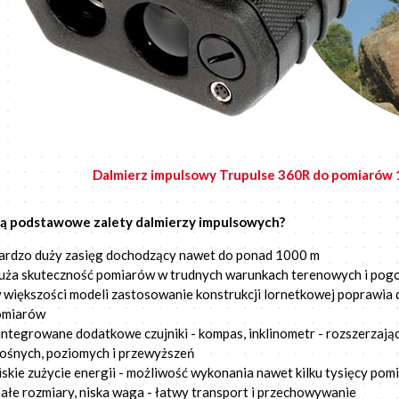
Dalmierz impulsowy Trupulse 360R do pomiaró
są podstawowe zalety dalmierzy impulsowych?
ardzo duży zasięg dochodzący nawet do ponad 1000 m
uża skuteczność pomiarów w trudnych warunkach terenowych i po
 większości modeli zastosowanie konstrukcji lornetkowej poprawia d
omiarów
integrowane dodatkowe czujniki - kompas, inklinometr - rozszerzają
ośnych, poziomych i przewyższeń
iskie zużycie energii - możliwość wykonania nawet kilku tysięcy pom
ałe rozmiary, niska waga - łatwy transport i przechowywanie