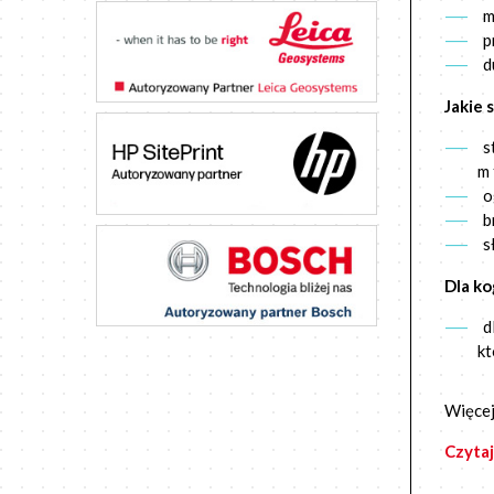
m
p
d
Jakie
s
m 
o
b
s
Dla ko
d
kt
Więcej
Czytaj