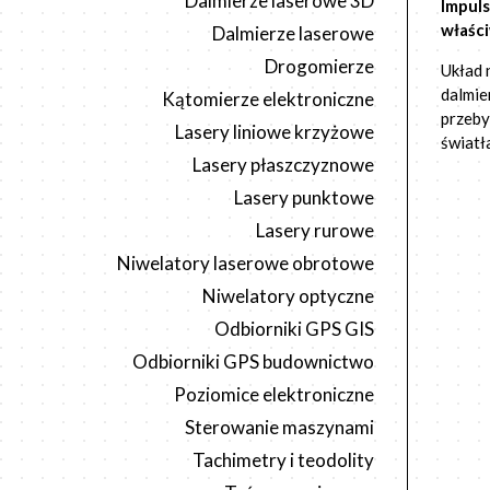
Dalmierze laserowe 3D
Impuls
właści
Dalmierze laserowe
Drogomierze
Układ
dalmie
Kątomierze elektroniczne
przeby
Lasery liniowe krzyżowe
światł
Lasery płaszczyznowe
Lasery punktowe
Lasery rurowe
Niwelatory laserowe obrotowe
Niwelatory optyczne
Odbiorniki GPS GIS
Odbiorniki GPS budownictwo
Poziomice elektroniczne
Sterowanie maszynami
Tachimetry i teodolity