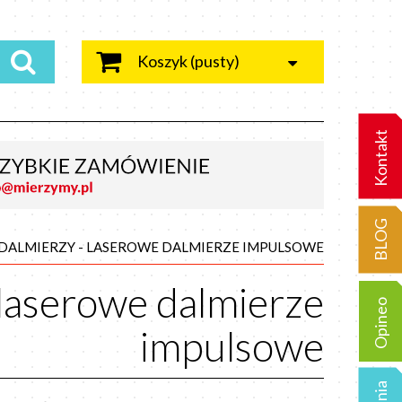
Koszyk
(pusty)
Kontakt
BLOG
 DALMIERZY - LASEROWE DALMIERZE IMPULSOWE
 laserowe dalmierze
Opineo
impulsowe